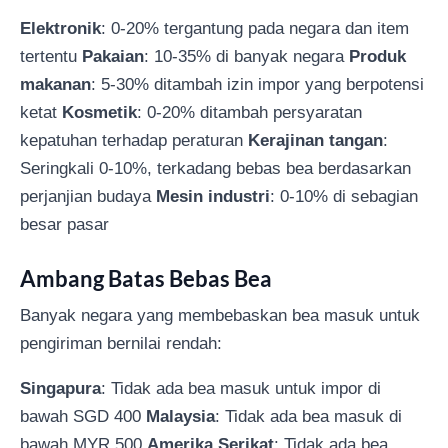
Elektronik
: 0-20% tergantung pada negara dan item
tertentu
Pakaian
: 10-35% di banyak negara
Produk
makanan
: 5-30% ditambah izin impor yang berpotensi
ketat
Kosmetik
: 0-20% ditambah persyaratan
kepatuhan terhadap peraturan
Kerajinan tangan
:
Seringkali 0-10%, terkadang bebas bea berdasarkan
perjanjian budaya
Mesin industri
: 0-10% di sebagian
besar pasar
Ambang Batas Bebas Bea
Banyak negara yang membebaskan bea masuk untuk
pengiriman bernilai rendah:
Singapura
: Tidak ada bea masuk untuk impor di
bawah SGD 400
Malaysia
: Tidak ada bea masuk di
bawah MYR 500
Amerika Serikat
: Tidak ada bea